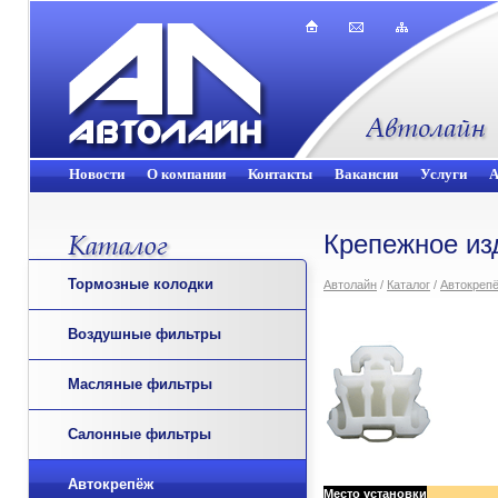
Новости
О компании
Контакты
Вакансии
Услуги
А
Крепежное из
Тормозные колодки
Автолайн
/
Каталог
/
Автокреп
Воздушные фильтры
Масляные фильтры
Салонные фильтры
Автокрепёж
Место установки