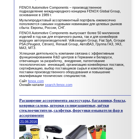
FENOX Automotive Components – производственное
подразделение международного концерна FENOX Global Group,
основанное в 1989 г.
Мультипродуктовый ассортиментный портфель ежемесячно
пополняется самыми ходовыми новинками для целевых рынков
сбыта: Европы, России, СНГ.
FENOX Automotive Components выпускает более 50 миллионов
изделий в год как для вторичного рынка, так и для конвейеров
ведущих автопроизводителей: Volkswagen Group, Fiat SpA, Groupe
PSA (Peugeot, Citroen), Renault Group, АвтоВАЗ, Группа ГАЗ, УАЗ,
МАЗ, МТЗ.
Успешная деятельность компании связана с эффективным
функционированием R&D центров в Германии и Беларуси,
отвечающих за разработку, внедрение, патентование
технологических инноваций, организацию конвейерных поставок,
сертификацию, выбор поставщиков сырья и комплектации,
поставки производственного оборудования и повышение
квалификации технических специалистов.
Сайт
fenox.com
Онлайн каталог
search.fenox.com
Расширение ассортимента аксессуары, багажники, боксы,
коврики салона, шторки солнцезащитные, щётки
стеклоочистителя, салфетки, форсунки омывателя фар в
ассортименте
21.06.2016