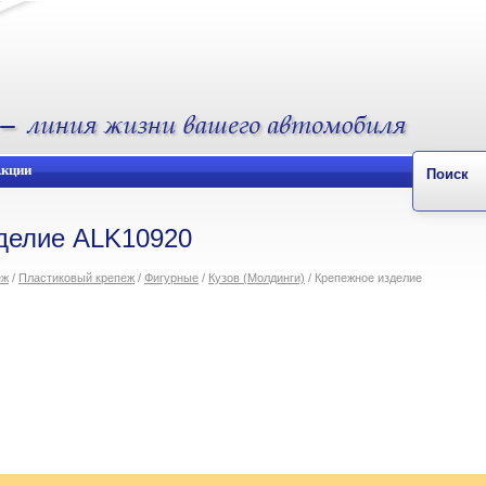
кции
Поиск
делие ALK10920
ёж
/
Пластиковый крепеж
/
Фигурные
/
Кузов (Молдинги)
/ Крепежное изделие