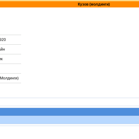
Кузов (молдинги)
920
айн
ик
(Молдинги)