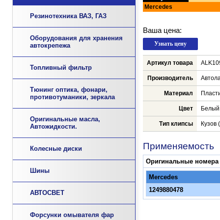
Mercedes
Резинотехника ВАЗ, ГАЗ
Ваша цена:
Оборудования для хранения
автокрепежа
Артикул товара
ALK10
Топливный фильтр
Производитель
Автол
Тюнинг оптика, фонари,
Материал
Пласт
противотуманики, зеркала
Цвет
Белый
Оригинальные масла,
Тип клипсы
Кузов 
Автожидкости.
Применяемость
Колесные диски
Оригинальные номера
Шины
Mercedes
1249880478
АВТОСВЕТ
Форсунки омывателя фар