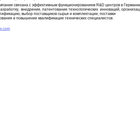
мпании связана с эффективным функционированием R&D центров в Германи
разработку, внедрение, патентование технологических инноваций, организа
тификацию, выбор поставщиков сырья и комплектации, поставки
ования и повышение квалификации технических специалистов.
ox.com