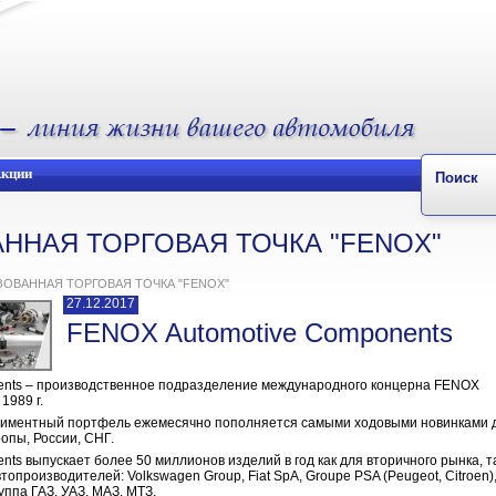
кции
Поиск
ННАЯ ТОРГОВАЯ ТОЧКА "FENOX"
ЗОВАННАЯ ТОРГОВАЯ ТОЧКА "FENOX"
27.12.2017
FENOX Automotive Components
ents – производственное подразделение международного концерна FENOX
1989 г.
тиментный портфель ежемесячно пополняется самыми ходовыми новинками 
опы, России, СНГ.
ts выпускает более 50 миллионов изделий в год как для вторичного рынка, т
опроизводителей: Volkswagen Group, Fiat SpA, Groupe PSA (Peugeot, Citroen)
уппа ГАЗ, УАЗ, МАЗ, МТЗ.