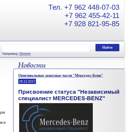
Тел.
+7 962 448-07-03
+7 962 455-42-11
+7 928 821-95-85
Например,
Dextrim
Оригинальные запасные части "Мерседес-Бенц"
28.12.2017
Присвоение статуса
"
Независимый
специалист
MERCEDES-BENZ"
для
ак и
,