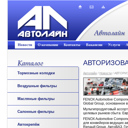
Новости
О компании
Контакты
Вакансии
Услуги
А
АВТОРИЗОВА
Тормозные колодки
Автолайн
/
Новости
/ АВТОРИ
Воздушные фильтры
Масляные фильтры
FENOX Automotive Compon
Global Group, основанное в 
Мультипродуктовый ассор
Салонные фильтры
целевых рынков сбыта: Евр
FENOX Automotive Componen
для конвейеров ведущих авт
Автокрепёж
Renault Group, АвтоВАЗ, Гр