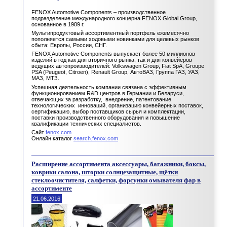
FENOX Automotive Components – производственное
подразделение международного концерна FENOX Global Group,
основанное в 1989 г.
Мультипродуктовый ассортиментный портфель ежемесячно
пополняется самыми ходовыми новинками для целевых рынков
сбыта: Европы, России, СНГ.
FENOX Automotive Components выпускает более 50 миллионов
изделий в год как для вторичного рынка, так и для конвейеров
ведущих автопроизводителей: Volkswagen Group, Fiat SpA, Groupe
PSA (Peugeot, Citroen), Renault Group, АвтоВАЗ, Группа ГАЗ, УАЗ,
МАЗ, МТЗ.
Успешная деятельность компании связана с эффективным
функционированием R&D центров в Германии и Беларуси,
отвечающих за разработку, внедрение, патентование
технологических инноваций, организацию конвейерных поставок,
сертификацию, выбор поставщиков сырья и комплектации,
поставки производственного оборудования и повышение
квалификации технических специалистов.
Сайт
fenox.com
Онлайн каталог
search.fenox.com
Расширение ассортимента аксессуары, багажники, боксы,
коврики салона, шторки солнцезащитные, щётки
стеклоочистителя, салфетки, форсунки омывателя фар в
ассортименте
21.06.2016