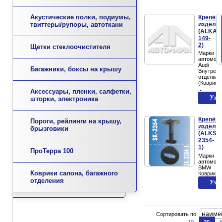
Акустические полки, подиумы,
Крепёж
издели
твиттеры/рупоры, автоткани
(ALKAN
149-
2)
Щетки стеклоочистителя
Марки
автомоб
Audi
Багажники, боксы на крышу
Внутренн
отделка
(Коврики
...
Аксессуары, пленки, салфетки,
шторки, электроника
Крепёж
Пороги, рейлинги на крышу,
издели
брызговики
(ALKSK
2354-
1)
ПроТерра 100
Марки
автомоб
BMW
Коврики салона, багажного
Коврики
отделения
Сортировать по: