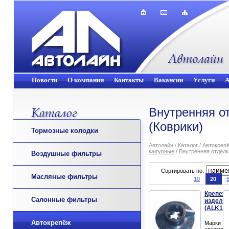
Новости
О компании
Контакты
Вакансии
Услуги
А
Внутренняя о
(Коврики)
Тормозные колодки
Автолайн
/
Каталог
/
Автокреп
Фигурные
/ Внутренняя отделк
Воздушные фильтры
Сортировать по:
Масляные фильтры
10
20
Крепеж
Салонные фильтры
издели
(ALK110
Автокрепёж
Марки
автомоб