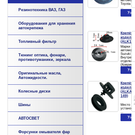
Toyota
...
Резинотехника ВАЗ, ГАЗ
Оборудования для хранения
автокрепежа
Крепёж
издели
Топливный фильтр
(ALK113
Марки
автомоб
Suzuki
Тюнинг оптика, фонари,
Внутренн
противотуманики, зеркала
отделка
(Коврики
Оригинальные масла,
Автожидкости.
Крепёж
издели
Колесные диски
(ALKAN
149)
Шины
Место
установк
...
АВТОСВЕТ
Форсунки омывателя фар