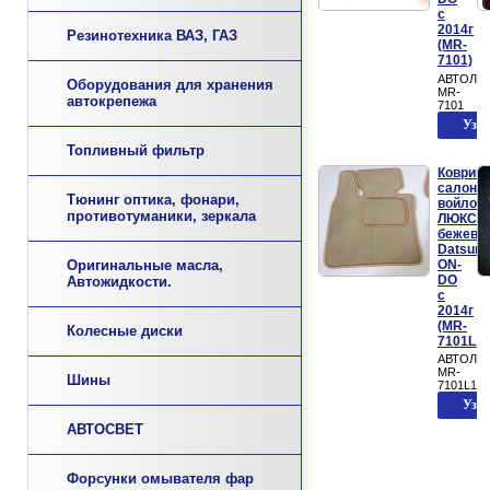
с
2014г
Резинотехника ВАЗ, ГАЗ
(MR-
7101)
АВТОЛА
Оборудования для хранения
MR-
автокрепежа
7101
Топливный фильтр
Коврики
салона
Тюнинг оптика, фонари,
войлоч
противотуманики, зеркала
ЛЮКС
бежевы
Datsun
ON-
Оригинальные масла,
DO
Автожидкости.
с
2014г
(MR-
Колесные диски
7101L1)
АВТОЛА
MR-
Шины
7101L1
АВТОСВЕТ
Форсунки омывателя фар