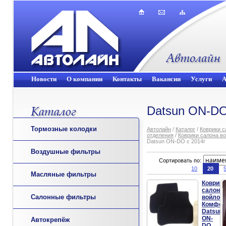
Новости
О компании
Контакты
Вакансии
Услуги
А
Datsun ON-DO
Тормозные колодки
Автолайн
/
Каталог
/
Коврики с
отделения
/
Коврики салона в
Datsun ON-DO с 2014г
Воздушные фильтры
Сортировать по:
10
20
Масляные фильтры
Коврики
салона
Салонные фильтры
войлоч
Комфор
Datsun
ON-
Автокрепёж
DO