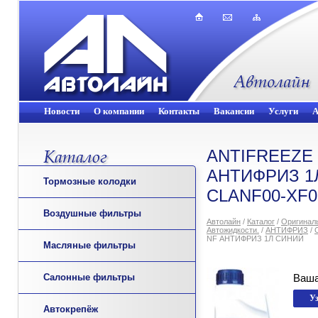
Новости
О компании
Контакты
Вакансии
Услуги
А
ANTIFREEZE
АНТИФРИЗ 1
Тормозные колодки
CLANF00-XF0
Воздушные фильтры
Автолайн
/
Каталог
/
Оригинал
Автожидкости.
/
АНТИФРИЗ
/
NF АНТИФРИЗ 1Л СИНИЙ
Масляные фильтры
Салонные фильтры
Ваша
Автокрепёж