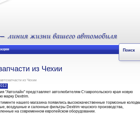
кции
Поиск
озапчасти из Чехии
- автозапчасти из Чехии
2012
ия "Автолайн" представляет автолюбителям Ставропольского края новую
ю марку Dextrim.
ртименте нашего магазина появились высококачественные тормозные колодки
ые, воздушные и салонные фильтры Dextrim чешского производства,
вленные на современном европейском оборудовании.