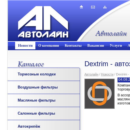
Новости
О компании
Контакты
Вакансии
Услуги
А
Dextrim - авт
Тормозные колодки
Автолайн
/
Новости
/ Dextrim 
04.08.
Компан
Воздушные фильтры
торгову
В ассо
маслян
Масляные фильтры
изгото
Салонные фильтры
Автокрепёж