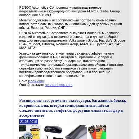
FENOX Automotive Components – производственное
подразделение международного концерна FENOX Global Group,
основанное в 1989 г.
Мультипродуктовый ассортиментный портфель ежемесячно
пополняется самыми ходовыми новинками для целевых рынков
сбыта: Европы, России, СНГ.
FENOX Automotive Components выпускает более 50 миллионов
изделий в год как для вторичного рынка, так и для конвейеров
ведущих автопроизводителей: Volkswagen Group, Fiat SpA, Groupe
PSA (Peugeot, Citroen), Renault Group, АвтоВАЗ, Группа ГАЗ, УАЗ,
МАЗ, МТЗ.
Успешная деятельность компании связана с эффективным
функционированием R&D центров в Германии и Беларуси,
отвечающих за разработку, внедрение, патентование
технологических инноваций, организацию конвейерных поставок,
сертификацию, выбор поставщиков сырья и комплектации,
поставки производственного оборудования и повышение
квалификации технических специалистов.
Сайт
fenox.com
Онлайн каталог
search.fenox.com
Расширение ассортимента аксессуары, багажники, боксы,
коврики салона, шторки солнцезащитные, щётки
стеклоочистителя, салфетки, форсунки омывателя фар в
ассортименте
21.06.2016